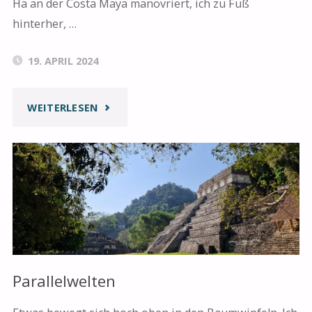
Ha an der Costa Maya manövriert, ich zu Fuß
hinterher, …
19. APRIL 2024
"FIFTY
WEITERLESEN
SHADES
OF
BLUE"
Parallelwelten