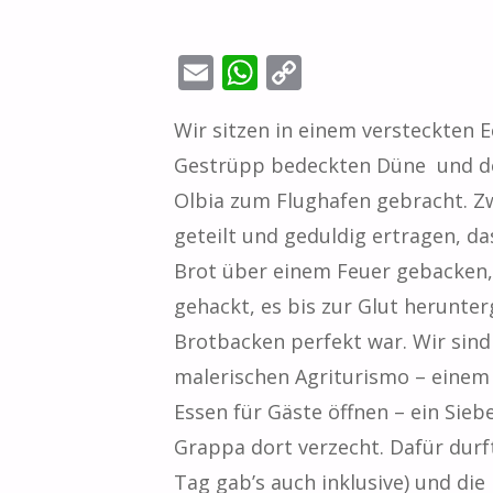
E
W
C
m
h
o
Wir sitzen in einem versteckten 
ai
at
p
Gestrüpp bedeckten Düne und der
l
s
y
Olbia zum Flughafen gebracht. Zw
A
Li
geteilt und geduldig ertragen, da
p
n
Brot über einem Feuer gebacken, 
p
k
gehackt, es bis zur Glut herunt
Brotbacken perfekt war. Wir sind
malerischen Agriturismo – einem
Essen für Gäste öffnen – ein Si
Grappa dort verzecht. Dafür dur
Tag gab’s auch inklusive) und di