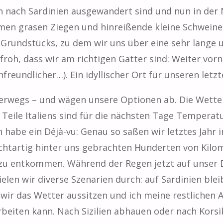
en nach Sardinien ausgewandert sind und nun in der
men grasen Ziegen und hinreißende kleine Schweine
 Grundstücks, zu dem wir uns über eine sehr lange 
roh, dass wir am richtigen Gatter sind: Weiter vorn
eundlicher…). Ein idyllischer Ort für unseren letzt
nterwegs – und wägen unsere Optionen ab. Die Wette
ße Teile Italiens sind für die nächsten Tage Temper
habe ein Déjà-vu: Genau so saßen wir letztes Jahr im
chtartig hinter uns gebrachten Hunderten von Kilo
zu entkommen. Während der Regen jetzt auf unser 
elen wir diverse Szenarien durch: auf Sardinien blei
wir das Wetter aussitzen und ich meine restlichen 
iten kann. Nach Sizilien abhauen oder nach Korsika