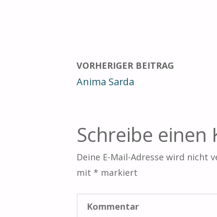
m
h
o
ai
at
p
l
s
y
A
Li
p
n
VORHERIGER BEITRAG
p
k
Anima Sarda
Schreibe eine
Deine E-Mail-Adresse wird nicht ve
mit
*
markiert