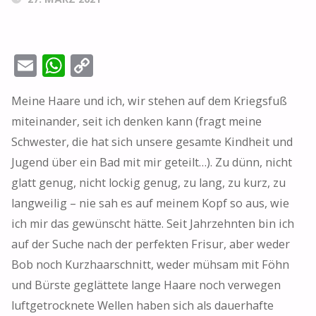
E
W
C
m
h
o
Meine Haare und ich, wir stehen auf dem Kriegsfuß
ai
at
p
miteinander, seit ich denken kann (fragt meine
l
s
y
Schwester, die hat sich unsere gesamte Kindheit und
A
Li
Jugend über ein Bad mit mir geteilt…). Zu dünn, nicht
p
n
glatt genug, nicht lockig genug, zu lang, zu kurz, zu
p
k
langweilig – nie sah es auf meinem Kopf so aus, wie
ich mir das gewünscht hätte. Seit Jahrzehnten bin ich
auf der Suche nach der perfekten Frisur, aber weder
Bob noch Kurzhaarschnitt, weder mühsam mit Föhn
und Bürste geglättete lange Haare noch verwegen
luftgetrocknete Wellen haben sich als dauerhafte