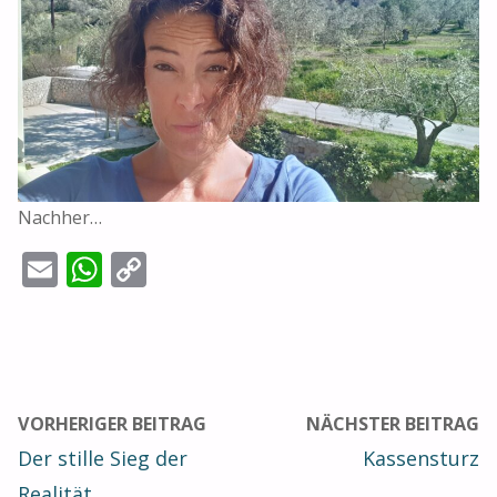
Nachher…
E
W
C
m
h
o
ai
at
p
l
s
y
A
Li
VORHERIGER BEITRAG
NÄCHSTER BEITRAG
p
n
Der stille Sieg der
Kassensturz
p
k
Realität