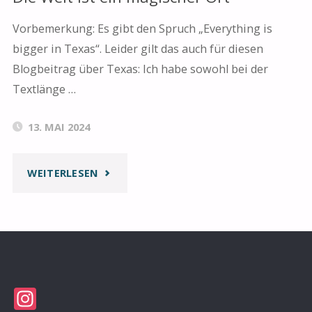
Vorbemerkung: Es gibt den Spruch „Everything is
bigger in Texas“. Leider gilt das auch für diesen
Blogbeitrag über Texas: Ich habe sowohl bei der
Textlänge …
13. MAI 2024
"DIE
WEITERLESEN
WELT
IST
EIN
Instagram
MAGISCHER