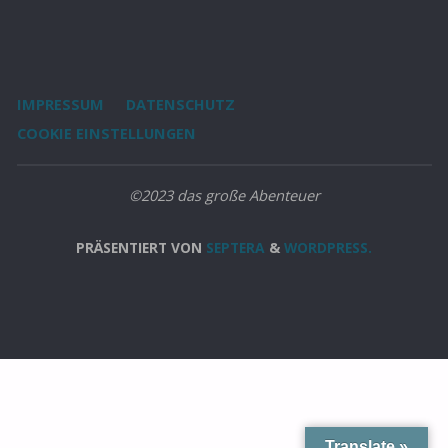
ORT"
IMPRESSUM
DATENSCHUTZ
COOKIE EINSTELLUNGEN
©2023 das große Abenteuer
PRÄSENTIERT VON
SEPTERA
&
WORDPRESS.
Translate »