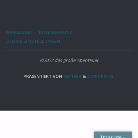
IMPRESSUM
DATENSCHUTZ
COOKIE EINSTELLUNGEN
©2023 das große Abenteuer
PRÄSENTIERT VON
SEPTERA
&
WORDPRESS.
Translate »