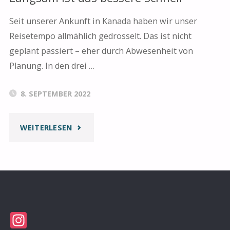
Seit unserer Ankunft in Kanada haben wir unser
Reisetempo allmählich gedrosselt. Das ist nicht
geplant passiert – eher durch Abwesenheit von
Planung. In den drei …
8. SEPTEMBER 2022
"LANGSAM
WEITERLESEN
IST
DAS
BESSERE
Instagram
SCHNELL"