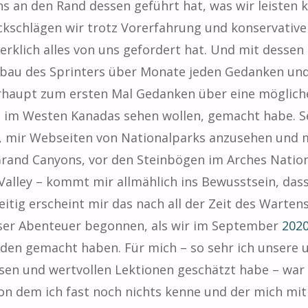
s an den Rand dessen geführt hat, was wir leisten
kschlägen wir trotz Vorerfahrung und konservativer
klich alles von uns gefordert hat. Und mit dessen 
sbau des Sprinters über Monate jeden Gedanken und
erhaupt zum ersten Mal Gedanken über eine möglich
d im Westen Kanadas sehen wollen, gemacht habe. S
 mir Webseiten von Nationalparks anzusehen und m
rand Canyons, vor den Steinbögen im Arches Natio
ley – kommt mir allmählich ins Bewusstsein, dass
eitig erscheint mir das nach all der Zeit des Wartens
unser Abenteuer begonnen, als wir im September
202
den gemacht haben. Für mich – so sehr ich unsere 
ssen und wertvollen Lektionen geschätzt habe – war
 von dem ich fast noch nichts kenne und der mich mi