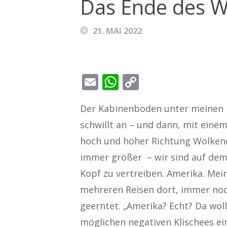
Das Ende des W
21. MAI 2022
E
W
C
m
h
o
Der Kabinenboden unter meinen Fü
ai
at
p
schwillt an – und dann, mit einem
l
s
y
hoch und höher Richtung Wolkend
A
Li
immer größer – wir sind auf dem 
p
n
Kopf zu vertreiben. Amerika. Mei
p
k
mehreren Reisen dort, immer noc
geerntet. „Amerika? Echt? Da woll
möglichen negativen Klischees eint