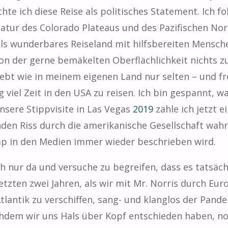
te ich diese Reise als politisches Statement. Ich 
tur des Colorado Plateaus und des Pazifischen Nor
als wunderbares Reiseland mit hilfsbereiten Mensch
on der gerne bemäkelten Oberflächlichkeit nichts 
rlebt wie in meinem eigenen Land nur selten – und fr
g viel Zeit in den USA zu reisen. Ich bin gespannt, 
nsere Stippvisite in Las Vegas
2019
zähle ich jetzt e
den Riss durch die amerikanische Gesellschaft wahr
p in den Medien immer wieder beschrieben wird.
ach nur da und versuche zu begreifen, dass es tatsäc
etzten zwei Jahren, als wir mit Mr. Norris durch Euro
lantik zu verschiffen, sang- und klanglos der Pande
chdem wir uns Hals über Kopf entschieden haben, n