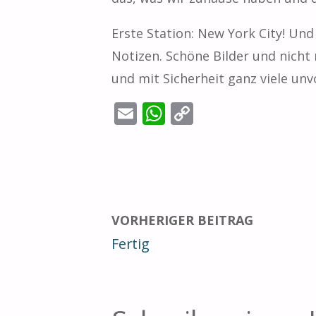
Erste Station: New York City! Und
Notizen. Schöne Bilder und nicht 
und mit Sicherheit ganz viele un
E
W
C
m
h
o
ai
at
p
l
s
y
A
Li
p
n
VORHERIGER BEITRAG
p
k
Fertig