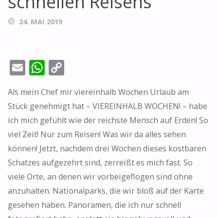
schnellen Reisens
24. MAI 2019
E
W
C
m
h
o
Als mein Chef mir viereinhalb Wochen Urlaub am
ai
at
p
Stück genehmigt hat – VIEREINHALB WOCHEN! – habe
l
s
y
ich mich gefühlt wie der reichste Mensch auf Erden! So
A
Li
viel Zeit! Nur zum Reisen! Was wir da alles sehen
p
n
können! Jetzt, nachdem drei Wochen dieses kostbaren
p
k
Schatzes aufgezehrt sind, zerreißt es mich fast. So
viele Orte, an denen wir vorbeigeflogen sind ohne
anzuhalten. Nationalparks, die wir bloß auf der Karte
gesehen haben. Panoramen, die ich nur schnell