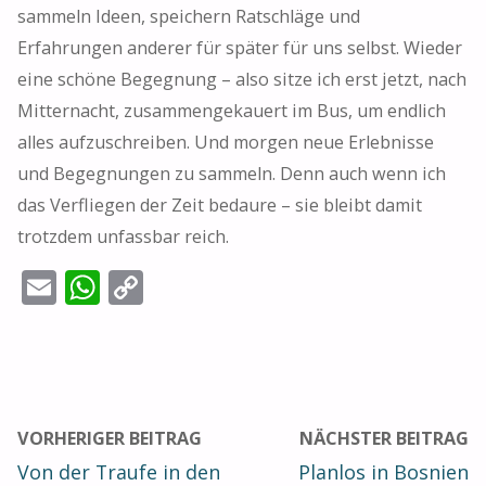
sammeln Ideen, speichern Ratschläge und
Erfahrungen anderer für später für uns selbst. Wieder
eine schöne Begegnung – also sitze ich erst jetzt, nach
Mitternacht, zusammengekauert im Bus, um endlich
alles aufzuschreiben. Und morgen neue Erlebnisse
und Begegnungen zu sammeln. Denn auch wenn ich
das Verfliegen der Zeit bedaure – sie bleibt damit
trotzdem unfassbar reich.
E
W
C
m
h
o
ai
at
p
l
s
y
A
Li
VORHERIGER BEITRAG
NÄCHSTER BEITRAG
p
n
Von der Traufe in den
Planlos in Bosnien